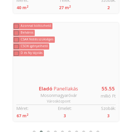
:
Méret:
Telek:
Szobák:
2
2
40 m
27 m
2
Azonnal költözhető
Belváros
CSAK festés szükséges
CSOK igényelhető
D és Ny tájolás
4
Eladó
Panellakás
55.55
Mosonmagyaróvár
t
millió Ft
Városközpont
:
Méret:
Emelet:
Szobák:
2
67 m
3
3