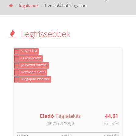
Ingatlanok
Nem található ingatlan
Legfrissebbek
5 %-os ÁFA
Erkély-Terasz
Jó közlekedéssel
Kertkapcsolatos
Megújuló energia!
8
Eladó
Téglalakás
44.61
Jánossomorja
t
millió Ft