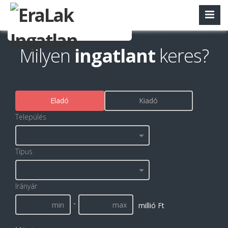
Milyen
ingatlant
keres?
Eladó
Kiadó
Település
Típus
Irányár
-
millió Ft