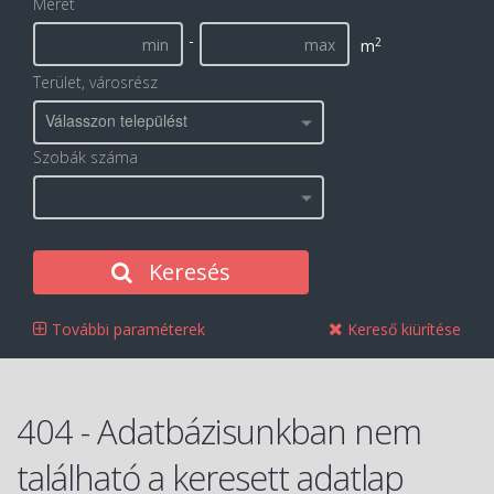
Méret
-
2
m
Terület, városrész
Válasszon települést
Szobák száma
Keresés
További paraméterek
Kereső kiürítése
404 - Adatbázisunkban nem
található a keresett adatlap