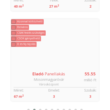
:
Méret:
Telek:
Szobák:
2
2
40 m
27 m
2
Azonnal költözhető
Belváros
CSAK festés szükséges
CSOK igényelhető
D és Ny tájolás
4
Eladó
Panellakás
55.55
Mosonmagyaróvár
t
millió Ft
Városközpont
:
Méret:
Emelet:
Szobák:
2
67 m
3
3