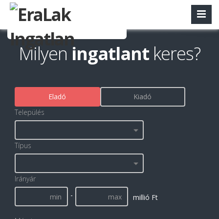
Milyen
ingatlant
keres?
Eladó
Kiadó
Település
Típus
Irányár
-
millió Ft