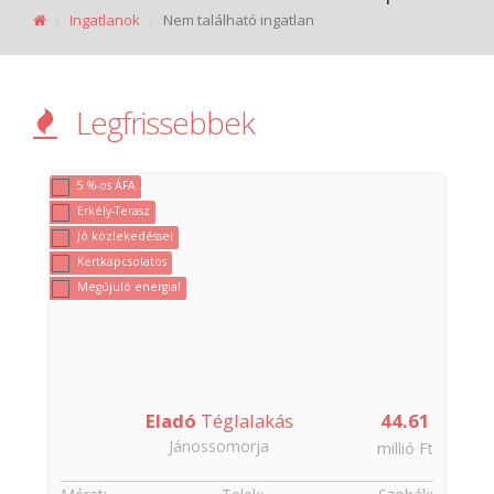
Ingatlanok
Nem található ingatlan
Legfrissebbek
5 %-os ÁFA
Erkély-Terasz
Jó közlekedéssel
Kertkapcsolatos
Megújuló energia!
8
Eladó
Téglalakás
44.61
Jánossomorja
t
millió Ft