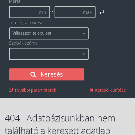
Méret
-
2
m
Terület, városrész
Válasszon települést
Szobák száma
Keresés
További paraméterek
Kereső kiürítése
404 - Adatbázisunkban nem
található a keresett adatlap