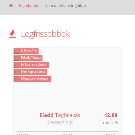
Ingatlanok
Nem található ingatlan
Legfrissebbek
5 %-os ÁFA
Erkély-Terasz
Jó közlekedéssel
Kertkapcsolatos
Megújuló energia!
Eladó
Téglalakás
42.88
Jánossomorja
t
millió Ft