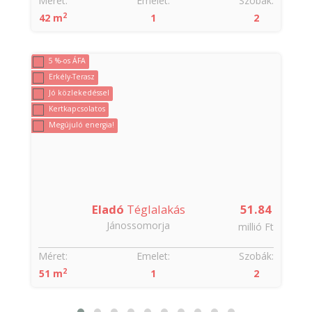
:
Méret:
Emelet:
Szobák:
2
42 m
1
2
5 %-os ÁFA
Erkély-Terasz
Jó közlekedéssel
Kertkapcsolatos
Megújuló energia!
9
Eladó
Téglalakás
51.84
Jánossomorja
t
millió Ft
:
Méret:
Emelet:
Szobák:
2
51 m
1
2