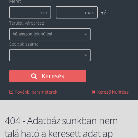
Méret
-
2
m
Terület, városrész
Válasszon települést
Szobák száma
Keresés
További paraméterek
Kereső kiürítése
404 - Adatbázisunkban nem
található a keresett adatlap