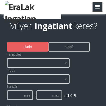
Milyen
ingatlant
keres?
Eladó
Kiadó
Település
Típus
Irányár
-
millió Ft