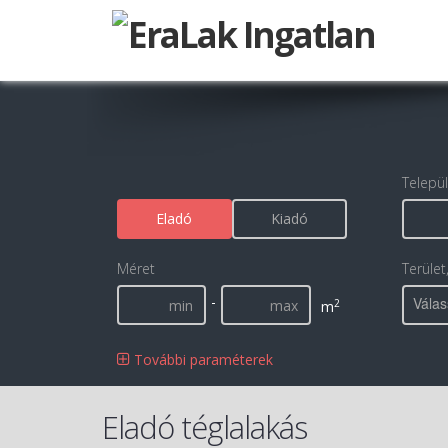
Telepü
Eladó
Kiadó
Méret
Terület
-
Válas
2
m
További paraméterek
Eladó téglalakás