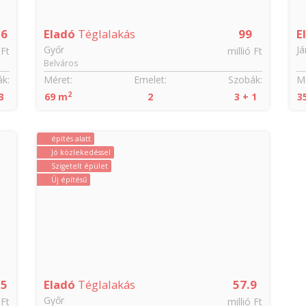
.6
Eladó
Téglalakás
99
E
Győr
J
 Ft
millió Ft
Belváros
k:
Méret:
Emelet:
Szobák:
Mé
2
3
69 m
2
3 + 1
3
építés alatt
Jó közlekedéssel
Szigetelt épület
Új építésű
55
Eladó
Téglalakás
57.9
Győr
 Ft
millió Ft