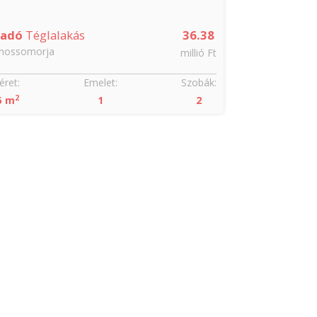
ladó
Téglalakás
36.38
ánossomorja
millió Ft
ret:
Emelet:
Szobák:
2
5 m
1
2