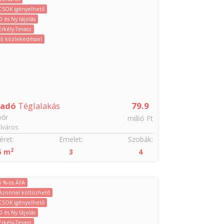
CSOK igényelhető
D és Ny tájolás
Erkély-Terasz
Jó közlekedéssel
ladó
Téglalakás
79.9
yőr
millió Ft
lváros
ret:
Emelet:
Szobák:
2
5 m
3
4
5 %-os ÁFA
Azonnal költözhető
CSOK igényelhető
D és Ny tájolás
Erkély-Terasz