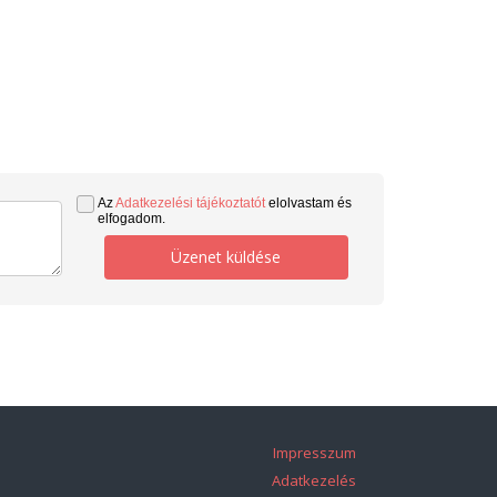
Az
Adatkezelési tájékoztatót
elolvastam és
elfogadom.
Üzenet küldése
Impresszum
Adatkezelés