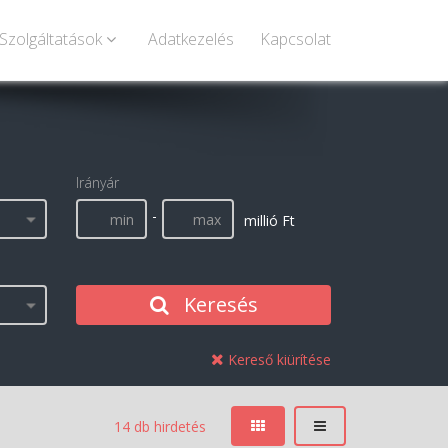
Szolgáltatások
Adatkezelés
Kapcsolat
Irányár
-
millió Ft
Keresés
Kereső kiürítése
14 db hirdetés