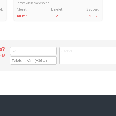
József Attila városrész
k:
Méret:
Emelet:
Szobák:
2
60 m
2
1 + 2
s?
nk!