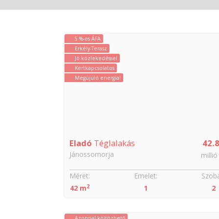
5 %-os ÁFA
Erkély-Terasz
Jó közlekedéssel
Kertkapcsolatos
Megújuló energia!
Eladó
Téglalakás
42.
Jánossomorja
millió
Méret:
Emelet:
Szobá
2
42 m
1
2
Azonnal költözhető