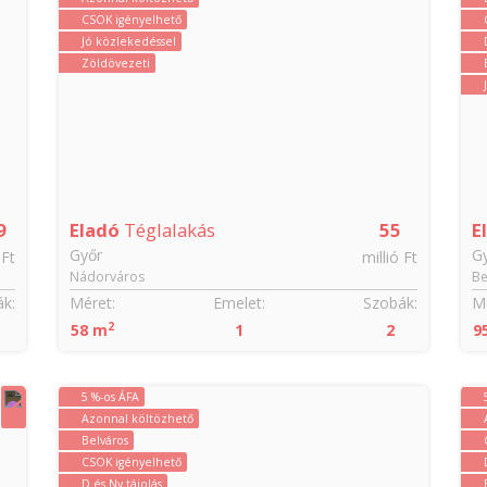
CSOK igényelhető
Jó közlekedéssel
Zöldövezeti
9
Eladó
Téglalakás
55
E
Győr
G
 Ft
millió Ft
Nádorváros
Be
k:
Méret:
Emelet:
Szobák:
Mé
2
58 m
1
2
9
5 %-os ÁFA
Azonnal költözhető
Belváros
CSOK igényelhető
D és Ny tájolás