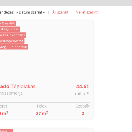
endezés: » Dátum szerint « |
Ár szerint
|
Méret szerint
5 %-os ÁFA
Erkély-Terasz
Jó közlekedéssel
Kertkapcsolatos
Megújuló energia!
ladó
Téglalakás
44.61
ánossomorja
millió Ft
ret:
Telek:
Szobák:
2
2
0 m
27 m
2
Belváros