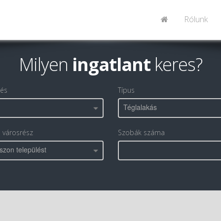
Rólunk
Milyen
ingatlant
keres?
lés
Típus
Téglalakás
, városrész
Szobák száma
szon települést