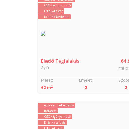
CSOK igényelhető
Erkély-Terasz
Jó közlekedéssel
Eladó
Téglalakás
64.
Győr
millió
Méret:
Emelet:
Szobá
2
62 m
2
2
Azonnal költözhető
Belváros
CSOK igényelhető
D és Ny tájolás
Erkély-Terasz