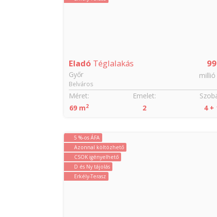
Eladó
Téglalakás
99
Győr
millió
Belváros
Méret:
Emelet:
Szobá
2
69 m
2
4 + 
5 %-os ÁFA
Azonnal költözhető
CSOK igényelhető
D és Ny tájolás
Erkély-Terasz