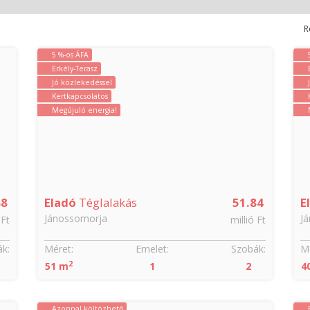
R
5 %-os ÁFA
Erkély-Terasz
Jó közlekedéssel
Kertkapcsolatos
Megújuló energia!
88
Eladó
Téglalakás
51.84
E
Jánossomorja
J
 Ft
millió Ft
k:
Méret:
Emelet:
Szobák:
Mé
2
51 m
1
2
4
Azonnal költözhető