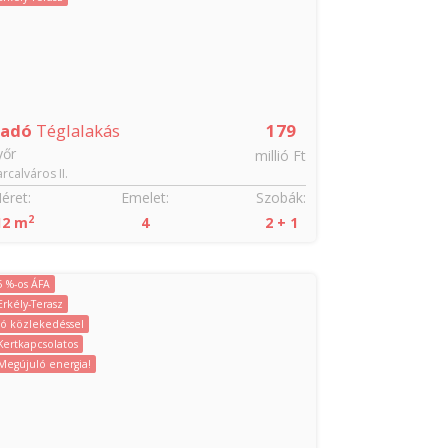
ladó
Téglalakás
179
yőr
millió Ft
rcalváros II.
éret:
Emelet:
Szobák:
2
12 m
4
2 + 1
5 %-os ÁFA
Erkély-Terasz
Jó közlekedéssel
Kertkapcsolatos
Megújuló energia!