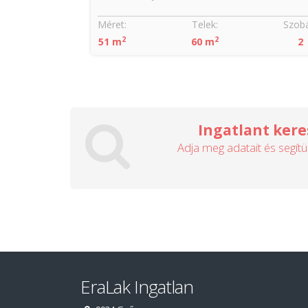
Méret:
Telek:
Szobá
2
2
51 m
60 m
2
Ingatlant kere
Adja meg adatait és segítü
EraLak Ingatlan