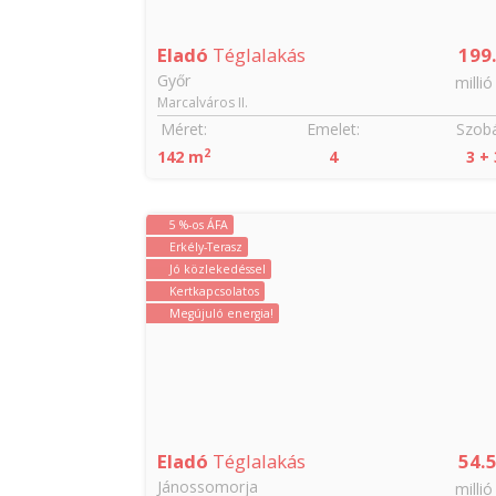
Eladó
Téglalakás
199
Győr
millió
Marcalváros II.
Méret:
Emelet:
Szobá
2
142 m
4
3 + 
5 %-os ÁFA
Erkély-Terasz
Jó közlekedéssel
Kertkapcsolatos
Megújuló energia!
Eladó
Téglalakás
54.
Jánossomorja
millió