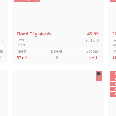
Eladó
Téglalakás
45.99
E
Győr
G
 Ft
millió Ft
Sziget
Ma
k:
Méret:
Emelet:
Szobák:
M
2
1
57 m
2
1 + 1
1