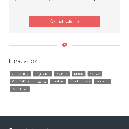
Üzenet küldése
Ingatlanok
Családi ház
Téglalakás
Nyaraló
Birtok
Sorház
Vendéglátóipari egység
Ikerház
Üzlethelyiség
Zártkert
Panellakás