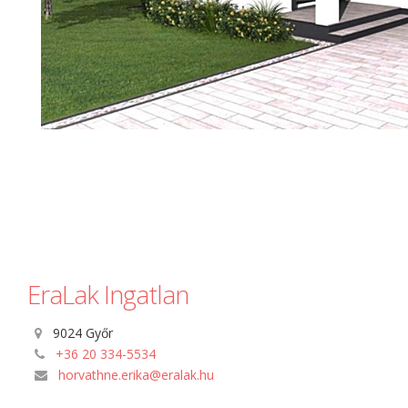
EraLak Ingatlan
9024 Győr
+36 20 334-5534
horvathne.erika@eralak.hu