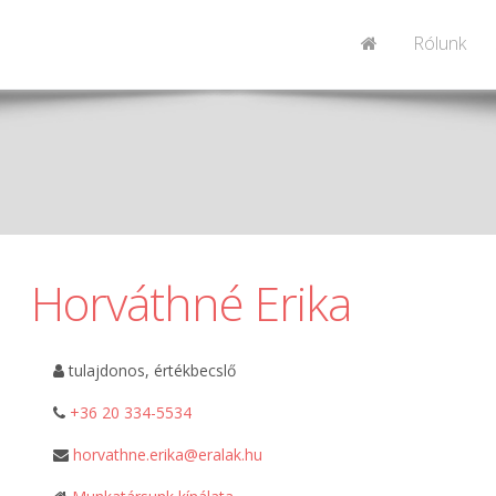
Rólunk
Horváthné Erika
tulajdonos, értékbecslő
+36 20 334-5534
horvathne.erika@eralak.hu