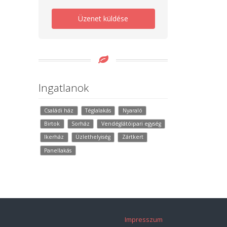
Üzenet küldése
Ingatlanok
Családi ház
Téglalakás
Nyaraló
Birtok
Sorház
Vendéglátóipari egység
Ikerház
Üzlethelyiség
Zártkert
Panellakás
Impresszum