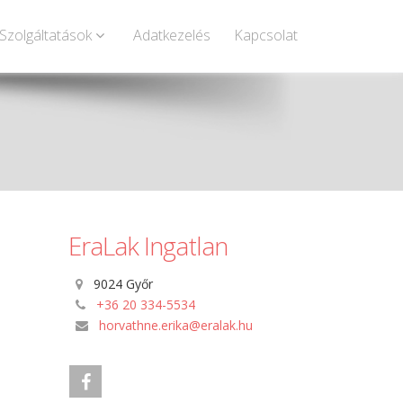
Szolgáltatások
Adatkezelés
Kapcsolat
EraLak Ingatlan
9024 Győr
+36 20 334-5534
horvathne.erika@eralak.hu