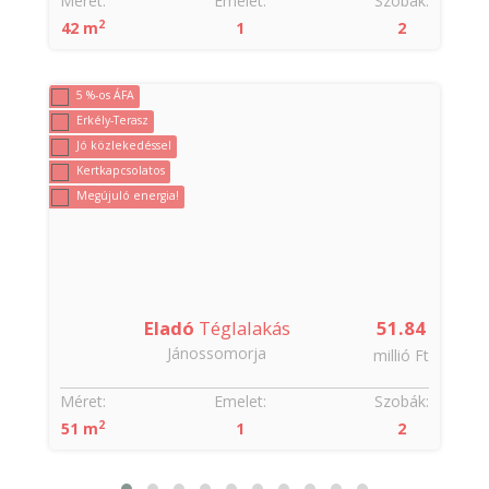
:
Méret:
Emelet:
Szobák:
2
42 m
1
2
5 %-os ÁFA
Erkély-Terasz
Jó közlekedéssel
Kertkapcsolatos
Megújuló energia!
9
Eladó
Téglalakás
51.84
Jánossomorja
t
millió Ft
:
Méret:
Emelet:
Szobák:
2
51 m
1
2