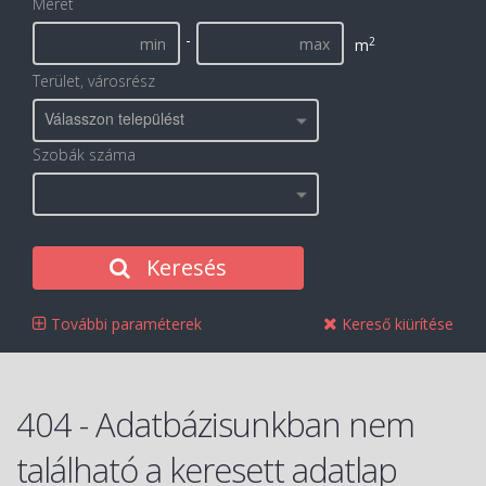
Méret
-
2
m
Terület, városrész
Válasszon települést
Szobák száma
Keresés
További paraméterek
Kereső kiürítése
404 - Adatbázisunkban nem
található a keresett adatlap