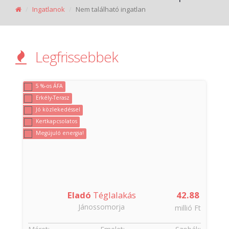
Ingatlanok
Nem található ingatlan
Legfrissebbek
5 %-os ÁFA
Erkély-Terasz
Jó közlekedéssel
Kertkapcsolatos
Megújuló energia!
Eladó
Téglalakás
42.88
Jánossomorja
t
millió Ft