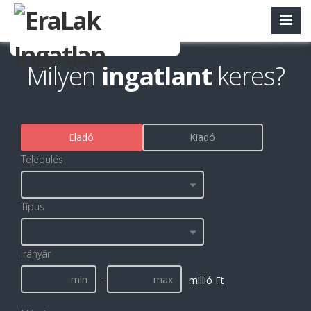
Milyen
ingatlant
keres?
Eladó
Kiadó
Település
Típus
Irányár
-
millió Ft