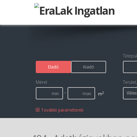
Telepü
Eladó
Kiadó
Méret
Terület
-
Válas
2
m
További paraméterek