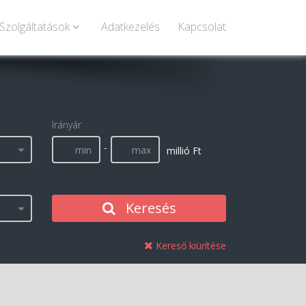
Szolgáltatások
Adatkezelés
Kapcsolat
Irányár
-
millió Ft
Keresés
Kereső kiürítése