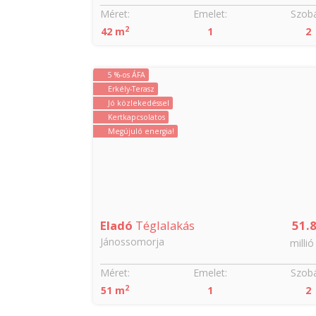
Szobák:
Méret:
Emelet:
Szobá
2
4
42 m
1
2
5 %-os ÁFA
Erkély-Terasz
Jó közlekedéssel
Kertkapcsolatos
Megújuló energia!
99.99
Eladó
Téglalakás
51.
Jánossomorja
millió Ft
millió
Szobák:
Méret:
Emelet:
Szobá
2
3 + 1
51 m
1
2