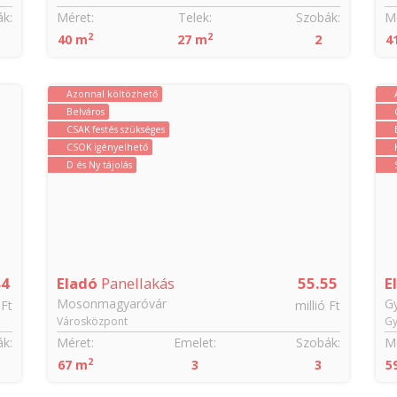
k:
Méret:
Telek:
Szobák:
Mé
2
2
40 m
27 m
2
4
Azonnal költözhető
Belváros
CSAK festés szükséges
CSOK igényelhető
D és Ny tájolás
84
Eladó
Panellakás
55.55
E
Mosonmagyaróvár
G
 Ft
millió Ft
Városközpont
Gy
k:
Méret:
Emelet:
Szobák:
Mé
2
67 m
3
3
5