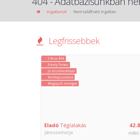
404 - Adatbázisunkban nem
Ingatlanok
Nem található ingatlan
Legfrissebbek
5 %-os ÁFA
Erkély-Terasz
Jó közlekedéssel
Kertkapcsolatos
Megújuló energia!
79.9
Eladó
Téglalakás
42.
Jánossomorja
millió Ft
millió