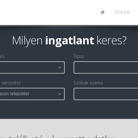
Rólunk
Milyen
ingatlant
keres?
lés
Típus
, városrész
Szobák száma
szon települést