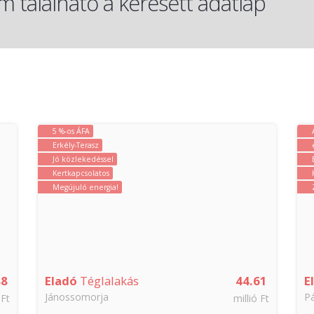
 található a keresett adatlap
5 %-os ÁFA
Erkély-Terasz
Jó közlekedéssel
Kertkapcsolatos
Megújuló energia!
88
Eladó
Téglalakás
44.61
E
Jánossomorja
P
 Ft
millió Ft