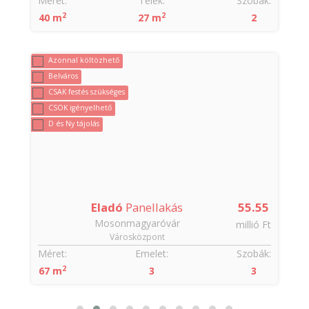
:
Méret:
Telek:
Szobák:
2
2
40 m
27 m
2
Azonnal költözhető
Belváros
CSAK festés szükséges
CSOK igényelhető
D és Ny tájolás
4
Eladó
Panellakás
55.55
Mosonmagyaróvár
t
millió Ft
Városközpont
:
Méret:
Emelet:
Szobák:
2
67 m
3
3