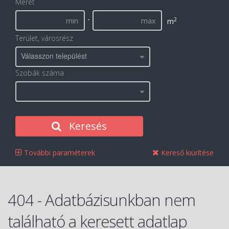
Méret
-
2
m
Terület, városrész
Válasszon települést
Szobák száma
Keresés
További paraméterek
Kereső kiürítése
404 - Adatbázisunkban nem
található a keresett adatlap