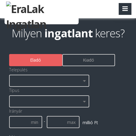
Milyen
ingatlant
keres?
Eladó
Kiadó
Település
Típus
Irányár
-
millió Ft