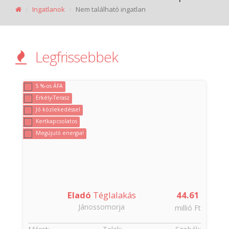
Ingatlanok
Nem található ingatlan
Legfrissebbek
5 %-os ÁFA
Erkély-Terasz
Jó közlekedéssel
Kertkapcsolatos
Megújuló energia!
8
Eladó
Téglalakás
44.61
Jánossomorja
t
millió Ft