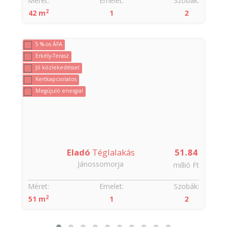
:
Méret:
Emelet:
Szobák:
2
42 m
1
2
5 %-os ÁFA
Erkély-Terasz
Jó közlekedéssel
Kertkapcsolatos
Megújuló energia!
9
Eladó
Téglalakás
51.84
Jánossomorja
t
millió Ft
:
Méret:
Emelet:
Szobák:
2
51 m
1
2