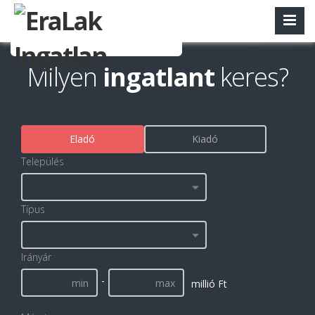
Milyen
ingatlant
keres?
Eladó
Kiadó
Település
Típus
Irányár
-
millió Ft