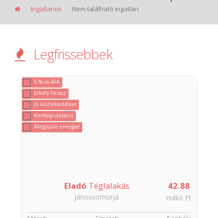
Ingatlanok
Nem található ingatlan
Legfrissebbek
5 %-os ÁFA
Erkély-Terasz
Jó közlekedéssel
Kertkapcsolatos
Megújuló energia!
Eladó
Téglalakás
42.88
Jánossomorja
t
millió Ft