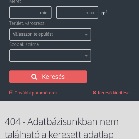
Méret
-
2
m
Terület, városrész
Válasszon települést
Szobák száma
Keresés
További paraméterek
Kereső kiürítése
404 - Adatbázisunkban nem
található a keresett adatlap